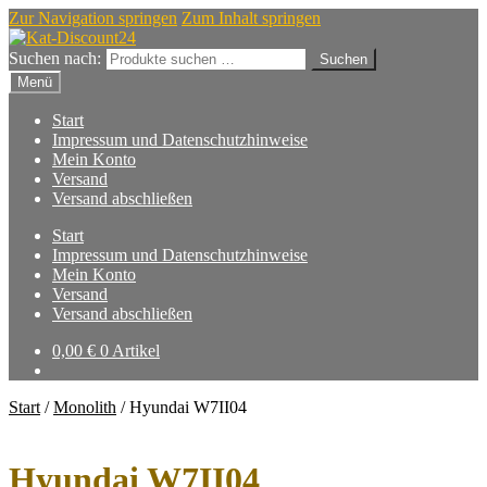
Zur Navigation springen
Zum Inhalt springen
Suchen nach:
Suchen
Menü
Start
Impressum und Datenschutzhinweise
Mein Konto
Versand
Versand abschließen
Start
Impressum und Datenschutzhinweise
Mein Konto
Versand
Versand abschließen
0,00
€
0 Artikel
Start
/
Monolith
/
Hyundai W7II04
Hyundai W7II04