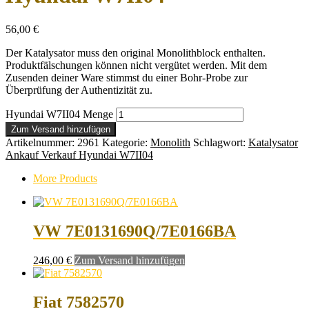
56,00
€
Der Katalysator muss den original Monolithblock enthalten.
Produktfälschungen können nicht vergütet werden. Mit dem
Zusenden deiner Ware stimmst du einer Bohr-Probe zur
Überprüfung der Authentizität zu.
Hyundai W7II04 Menge
Zum Versand hinzufügen
Artikelnummer:
2961
Kategorie:
Monolith
Schlagwort:
Katalysator
Ankauf Verkauf Hyundai W7II04
More Products
VW 7E0131690Q/7E0166BA
246,00
€
Zum Versand hinzufügen
Fiat 7582570