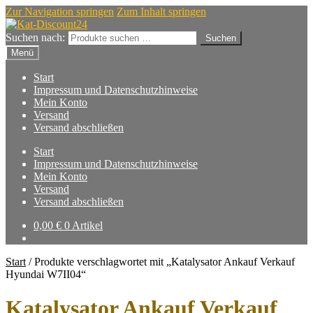
Zur Navigation springen
Zum Inhalt springen
Suchen nach:
Suchen
Menü
Start
Impressum und Datenschutzhinweise
Mein Konto
Versand
Versand abschließen
Start
Impressum und Datenschutzhinweise
Mein Konto
Versand
Versand abschließen
0,00
€
0 Artikel
Start
/
Produkte verschlagwortet mit „Katalysator Ankauf Verkauf
Hyundai W7II04“
Katalysator Ankauf Verkauf