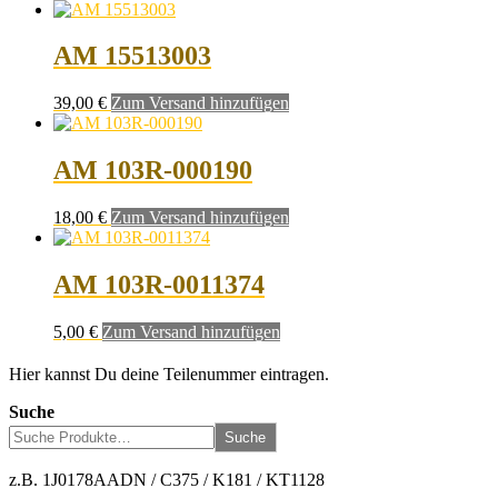
AM 15513003
39,00
€
Zum Versand hinzufügen
AM 103R-000190
18,00
€
Zum Versand hinzufügen
AM 103R-0011374
5,00
€
Zum Versand hinzufügen
Hier kannst Du deine Teilenummer eintragen.
Suche
Suche
z.B. 1J0178AADN / C375 / K181 / KT1128