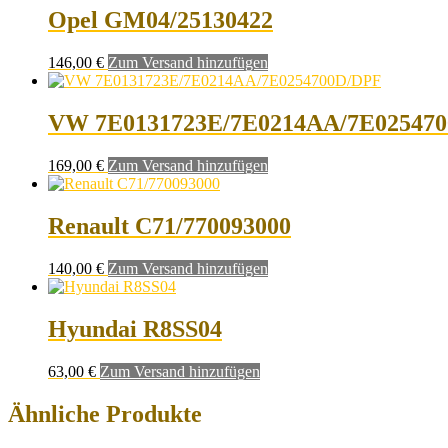
Opel GM04/25130422
146,00
€
Zum Versand hinzufügen
VW 7E0131723E/7E0214AA/7E02547
169,00
€
Zum Versand hinzufügen
Renault C71/770093000
140,00
€
Zum Versand hinzufügen
Hyundai R8SS04
63,00
€
Zum Versand hinzufügen
Ähnliche Produkte