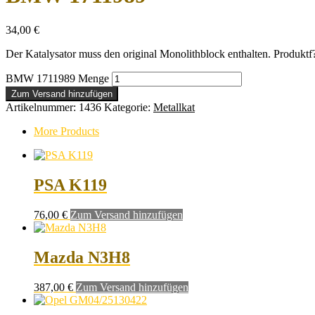
34,00
€
Der Katalysator muss den original Monolithblock enthalten. Produktf
BMW 1711989 Menge
Zum Versand hinzufügen
Artikelnummer:
1436
Kategorie:
Metallkat
More Products
PSA K119
76,00
€
Zum Versand hinzufügen
Mazda N3H8
387,00
€
Zum Versand hinzufügen