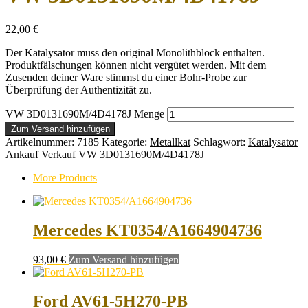
22,00
€
Der Katalysator muss den original Monolithblock enthalten.
Produktfälschungen können nicht vergütet werden. Mit dem
Zusenden deiner Ware stimmst du einer Bohr-Probe zur
Überprüfung der Authentizität zu.
VW 3D0131690M/4D4178J Menge
Zum Versand hinzufügen
Artikelnummer:
7185
Kategorie:
Metallkat
Schlagwort:
Katalysator
Ankauf Verkauf VW 3D0131690M/4D4178J
More Products
Mercedes KT0354/A1664904736
93,00
€
Zum Versand hinzufügen
Ford AV61-5H270-PB