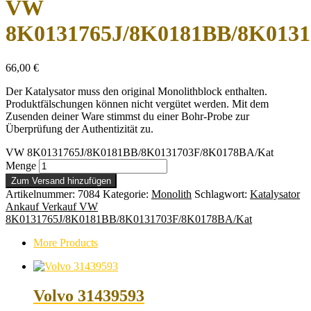
VW
8K0131765J/8K0181BB/8K0131
66,00
€
Der Katalysator muss den original Monolithblock enthalten.
Produktfälschungen können nicht vergütet werden. Mit dem
Zusenden deiner Ware stimmst du einer Bohr-Probe zur
Überprüfung der Authentizität zu.
VW 8K0131765J/8K0181BB/8K0131703F/8K0178BA/Kat
Menge
Zum Versand hinzufügen
Artikelnummer:
7084
Kategorie:
Monolith
Schlagwort:
Katalysator
Ankauf Verkauf VW
8K0131765J/8K0181BB/8K0131703F/8K0178BA/Kat
More Products
Volvo 31439593