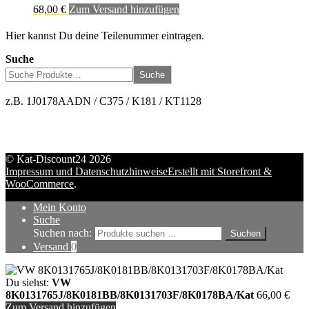
68,00
€
Zum Versand hinzufügen
Hier kannst Du deine Teilenummer eintragen.
Suche
Suche
z.B. 1J0178AADN / C375 / K181 / KT1128
© Kat-Discount24 2026
Impressum und Datenschutzhinweise
Erstellt mit Storefront &
WooCommerce
.
Mein Konto
Suche
Suchen nach:
Suchen
Versand
0
Du siehst:
VW
8K0131765J/8K0181BB/8K0131703F/8K0178BA/Kat
66,00
€
Zum Versand hinzufügen