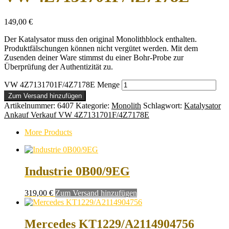
149,00
€
Der Katalysator muss den original Monolithblock enthalten.
Produktfälschungen können nicht vergütet werden. Mit dem
Zusenden deiner Ware stimmst du einer Bohr-Probe zur
Überprüfung der Authentizität zu.
VW 4Z7131701F/4Z7178E Menge
Zum Versand hinzufügen
Artikelnummer:
6407
Kategorie:
Monolith
Schlagwort:
Katalysator
Ankauf Verkauf VW 4Z7131701F/4Z7178E
More Products
Industrie 0B00/9EG
319,00
€
Zum Versand hinzufügen
Mercedes KT1229/A2114904756