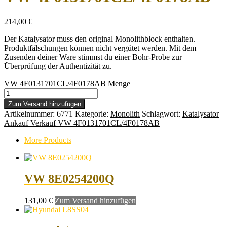
214,00
€
Der Katalysator muss den original Monolithblock enthalten.
Produktfälschungen können nicht vergütet werden. Mit dem
Zusenden deiner Ware stimmst du einer Bohr-Probe zur
Überprüfung der Authentizität zu.
VW 4F0131701CL/4F0178AB Menge
Zum Versand hinzufügen
Artikelnummer:
6771
Kategorie:
Monolith
Schlagwort:
Katalysator
Ankauf Verkauf VW 4F0131701CL/4F0178AB
More Products
VW 8E0254200Q
131,00
€
Zum Versand hinzufügen