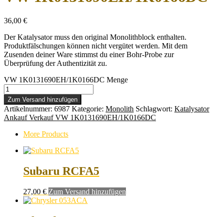
36,00
€
Der Katalysator muss den original Monolithblock enthalten.
Produktfälschungen können nicht vergütet werden. Mit dem
Zusenden deiner Ware stimmst du einer Bohr-Probe zur
Überprüfung der Authentizität zu.
VW 1K0131690EH/1K0166DC Menge
Zum Versand hinzufügen
Artikelnummer:
6987
Kategorie:
Monolith
Schlagwort:
Katalysator
Ankauf Verkauf VW 1K0131690EH/1K0166DC
More Products
Subaru RCFA5
27,00
€
Zum Versand hinzufügen