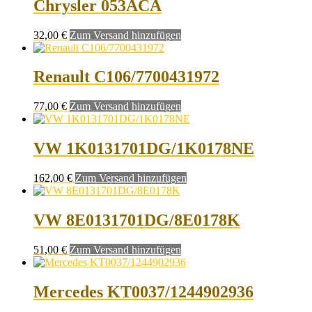
Chrysler 053ACA
32,00
€
Zum Versand hinzufügen
Renault C106/7700431972
77,00
€
Zum Versand hinzufügen
VW 1K0131701DG/1K0178NE
162,00
€
Zum Versand hinzufügen
VW 8E0131701DG/8E0178K
51,00
€
Zum Versand hinzufügen
Mercedes KT0037/1244902936