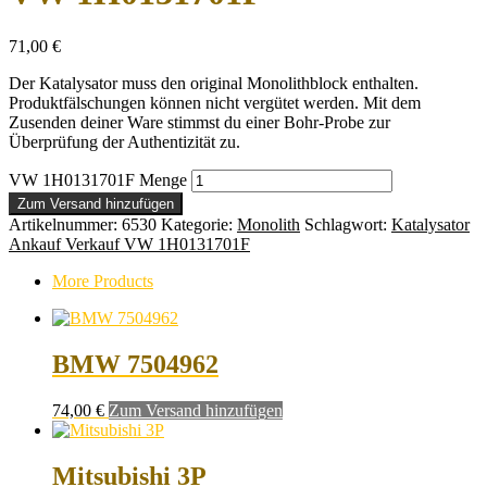
71,00
€
Der Katalysator muss den original Monolithblock enthalten.
Produktfälschungen können nicht vergütet werden. Mit dem
Zusenden deiner Ware stimmst du einer Bohr-Probe zur
Überprüfung der Authentizität zu.
VW 1H0131701F Menge
Zum Versand hinzufügen
Artikelnummer:
6530
Kategorie:
Monolith
Schlagwort:
Katalysator
Ankauf Verkauf VW 1H0131701F
More Products
BMW 7504962
74,00
€
Zum Versand hinzufügen
Mitsubishi 3P