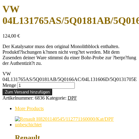
VW
04L131765AS/5Q0181AB/5Q01
124,00
€
Der Katalysator muss den original Monolithblock enthalten.
Produktf?lschungen k?nnen nicht verg?tet werden. Mit dem
Zusenden deiner Ware stimmst du einer Bohr-Probe zur ?berpr?fung
der Authentizit?t zu.
VW
04L131765AS/5Q0181AB/5Q0166AC/04L131606D/5Q0131705E
Menge
Zum Versand hinzufügen
Artikelnummer:
6836
Kategorie:
DPF
More Products
Renault