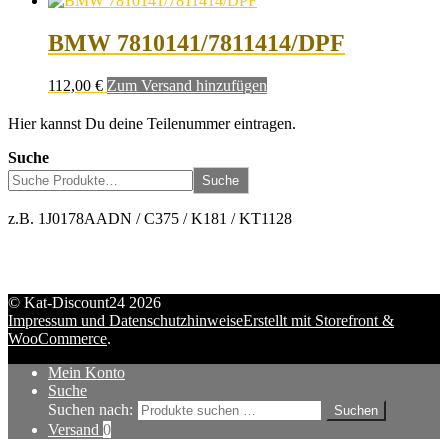
BMW 7810141/7811414/DPF
112,00
€
Zum Versand hinzufügen
Hier kannst Du deine Teilenummer eintragen.
Suche
Suche
z.B. 1J0178AADN / C375 / K181 / KT1128
© Kat-Discount24 2026
Impressum und Datenschutzhinweise
Erstellt mit Storefront &
WooCommerce
.
Mein Konto
Suche
Suchen nach:
Suchen
Versand
0