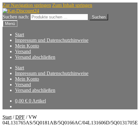
Zur Navigation springen
Zum Inhalt springen
Suchen nach:
Suchen
Menü
Start
Impressum und Datenschutzhinweise
Mein Konto
Versand
Versand abschließen
Start
Impressum und Datenschutzhinweise
Mein Konto
Versand
Versand abschließen
0,00
€
0 Artikel
Start
/
DPF
/
VW
04L131765AS/5Q0181AB/5Q0166AC/04L131606D/5Q0131705E