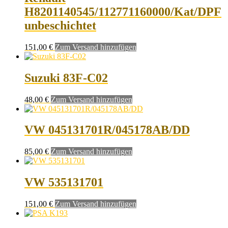
H8201140545/112771160000/Kat/DPF
unbeschichtet
151,00
€
Zum Versand hinzufügen
Suzuki 83F-C02
48,00
€
Zum Versand hinzufügen
VW 045131701R/045178AB/DD
85,00
€
Zum Versand hinzufügen
VW 535131701
151,00
€
Zum Versand hinzufügen