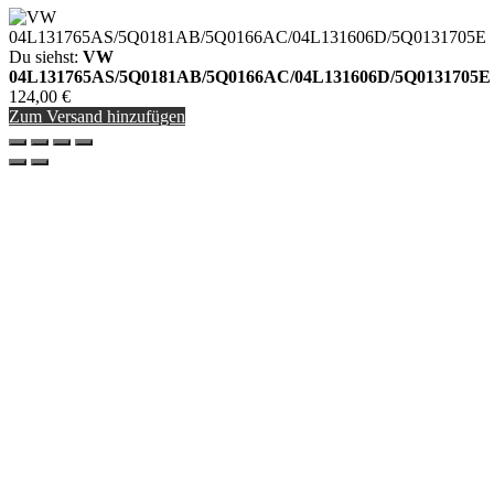
Du siehst:
VW
04L131765AS/5Q0181AB/5Q0166AC/04L131606D/5Q0131705E
124,00
€
Zum Versand hinzufügen