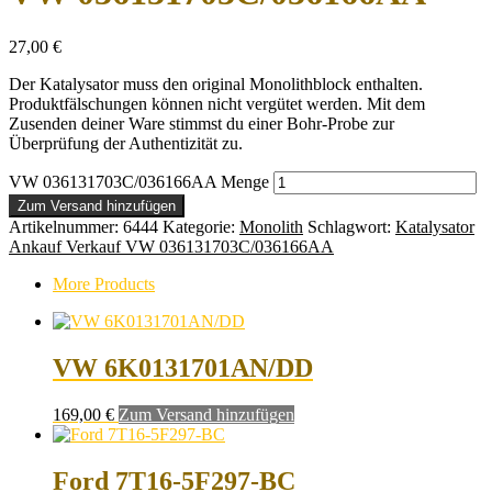
27,00
€
Der Katalysator muss den original Monolithblock enthalten.
Produktfälschungen können nicht vergütet werden. Mit dem
Zusenden deiner Ware stimmst du einer Bohr-Probe zur
Überprüfung der Authentizität zu.
VW 036131703C/036166AA Menge
Zum Versand hinzufügen
Artikelnummer:
6444
Kategorie:
Monolith
Schlagwort:
Katalysator
Ankauf Verkauf VW 036131703C/036166AA
More Products
VW 6K0131701AN/DD
169,00
€
Zum Versand hinzufügen
Ford 7T16-5F297-BC