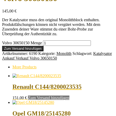
145,00
€
Der Katalysator muss den original Monolithblock enthalten.
Produktfälschungen können nicht vergütet werden. Mit dem
Zusenden deiner Ware stimmst du einer Bohr-Probe zur
Überprüfung der Authentizität zu.
Volvo 30650150 Menge
Zum Versand hinzufügen
Artikelnummer:
6190
Kategorie:
Monolith
Schlagwort:
Katalysator
Ankauf Verkauf Volvo 30650150
More Products
Renault C144/8200023535
151,00
€
Zum Versand hinzufügen
Opel GM18/25145280