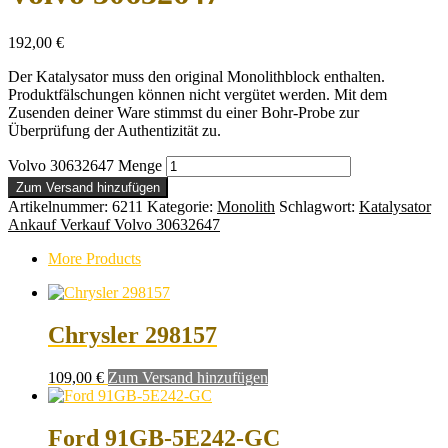
192,00
€
Der Katalysator muss den original Monolithblock enthalten.
Produktfälschungen können nicht vergütet werden. Mit dem
Zusenden deiner Ware stimmst du einer Bohr-Probe zur
Überprüfung der Authentizität zu.
Volvo 30632647 Menge
Zum Versand hinzufügen
Artikelnummer:
6211
Kategorie:
Monolith
Schlagwort:
Katalysator
Ankauf Verkauf Volvo 30632647
More Products
Chrysler 298157
109,00
€
Zum Versand hinzufügen
Ford 91GB-5E242-GC