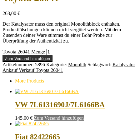
263,00
€
Der Katalysator muss den original Monolithblock enthalten.
Produktfälschungen können nicht vergütet werden. Mit dem
Zusenden deiner Ware stimmst du einer Bohr-Probe zur
Überprüfung der Authentizität zu.
Toyota 26041 Menge
Zum Versand hinzufügen
Artikelnummer:
5896
Kategorie:
Monolith
Schlagwort:
Katalysator
Ankauf Verkauf Toyota 26041
More Products
VW 7L6131690J/7L6166BA
145,00
€
Zum Versand hinzufügen
Fiat 82422665