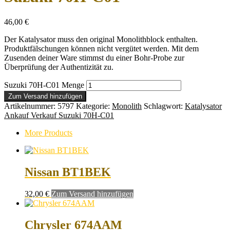
46,00
€
Der Katalysator muss den original Monolithblock enthalten.
Produktfälschungen können nicht vergütet werden. Mit dem
Zusenden deiner Ware stimmst du einer Bohr-Probe zur
Überprüfung der Authentizität zu.
Suzuki 70H-C01 Menge
Zum Versand hinzufügen
Artikelnummer:
5797
Kategorie:
Monolith
Schlagwort:
Katalysator
Ankauf Verkauf Suzuki 70H-C01
More Products
Nissan BT1BEK
32,00
€
Zum Versand hinzufügen
Chrysler 674AAM