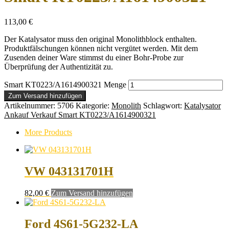
113,00
€
Der Katalysator muss den original Monolithblock enthalten.
Produktfälschungen können nicht vergütet werden. Mit dem
Zusenden deiner Ware stimmst du einer Bohr-Probe zur
Überprüfung der Authentizität zu.
Smart KT0223/A1614900321 Menge
Zum Versand hinzufügen
Artikelnummer:
5706
Kategorie:
Monolith
Schlagwort:
Katalysator
Ankauf Verkauf Smart KT0223/A1614900321
More Products
VW 043131701H
82,00
€
Zum Versand hinzufügen
Ford 4S61-5G232-LA