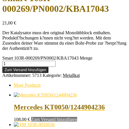
000269/PN0002/KBA17043
21,00
€
Der Katalysator muss den original Monolithblock enthalten.
Produktf?lschungen k?nnen nicht verg?tet werden. Mit dem
Zusenden deiner Ware stimmst du einer Bohr-Probe zur ?berpr?fung
der Authentizit?t zu.
Smart 103R-000269/PN0002/KBA17043 Menge
Zum Versand hinzufügen
Artikelnummer:
5713
Kategorie:
Metallkat
More Products
Mercedes KT0050/1244904236
108,00
€
Zum Versand hinzufügen