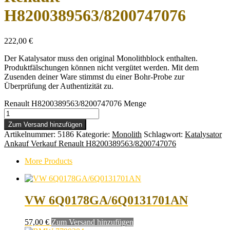
H8200389563/8200747076
222,00
€
Der Katalysator muss den original Monolithblock enthalten.
Produktfälschungen können nicht vergütet werden. Mit dem
Zusenden deiner Ware stimmst du einer Bohr-Probe zur
Überprüfung der Authentizität zu.
Renault H8200389563/8200747076 Menge
Zum Versand hinzufügen
Artikelnummer:
5186
Kategorie:
Monolith
Schlagwort:
Katalysator
Ankauf Verkauf Renault H8200389563/8200747076
More Products
VW 6Q0178GA/6Q0131701AN
57,00
€
Zum Versand hinzufügen