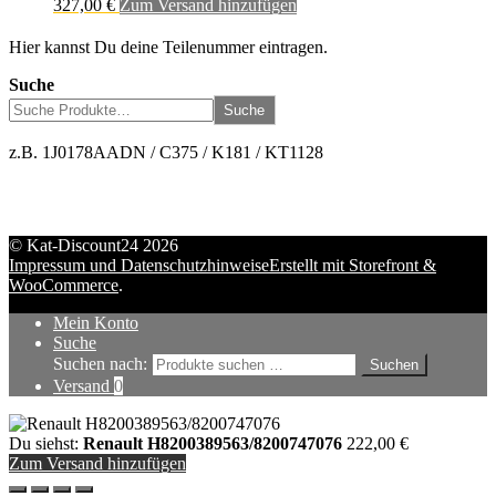
327,00
€
Zum Versand hinzufügen
Hier kannst Du deine Teilenummer eintragen.
Suche
Suche
z.B. 1J0178AADN / C375 / K181 / KT1128
© Kat-Discount24 2026
Impressum und Datenschutzhinweise
Erstellt mit Storefront &
WooCommerce
.
Mein Konto
Suche
Suchen nach:
Suchen
Versand
0
Du siehst:
Renault H8200389563/8200747076
222,00
€
Zum Versand hinzufügen