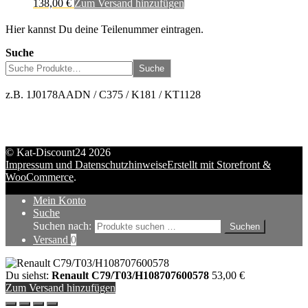
138,00
€
Zum Versand hinzufügen
Hier kannst Du deine Teilenummer eintragen.
Suche
Suche
z.B. 1J0178AADN / C375 / K181 / KT1128
© Kat-Discount24 2026
Impressum und Datenschutzhinweise
Erstellt mit Storefront &
WooCommerce
.
Mein Konto
Suche
Suchen nach:
Suchen
Versand
0
Du siehst:
Renault C79/T03/H108707600578
53,00
€
Zum Versand hinzufügen