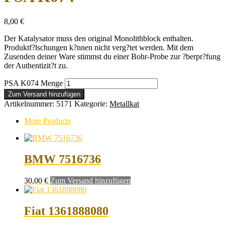
8,00
€
Der Katalysator muss den original Monolithblock enthalten.
Produktf?lschungen k?nnen nicht verg?tet werden. Mit dem
Zusenden deiner Ware stimmst du einer Bohr-Probe zur ?berpr?fung
der Authentizit?t zu.
PSA K074 Menge
Zum Versand hinzufügen
Artikelnummer:
5171
Kategorie:
Metallkat
More Products
BMW 7516736
30,00
€
Zum Versand hinzufügen
Fiat 1361888080