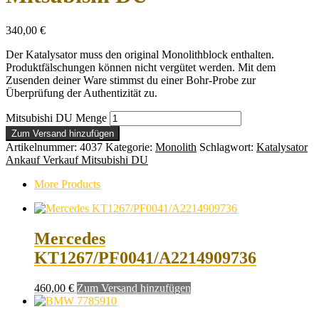
340,00
€
Der Katalysator muss den original Monolithblock enthalten.
Produktfälschungen können nicht vergütet werden. Mit dem
Zusenden deiner Ware stimmst du einer Bohr-Probe zur
Überprüfung der Authentizität zu.
Mitsubishi DU Menge
Zum Versand hinzufügen
Artikelnummer:
4037
Kategorie:
Monolith
Schlagwort:
Katalysator
Ankauf Verkauf Mitsubishi DU
More Products
Mercedes
KT1267/PF0041/A2214909736
460,00
€
Zum Versand hinzufügen