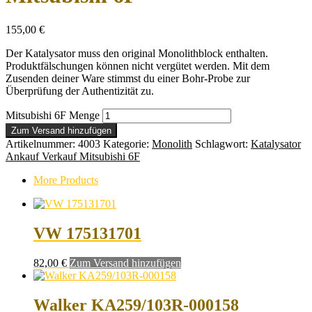
155,00
€
Der Katalysator muss den original Monolithblock enthalten.
Produktfälschungen können nicht vergütet werden. Mit dem
Zusenden deiner Ware stimmst du einer Bohr-Probe zur
Überprüfung der Authentizität zu.
Mitsubishi 6F Menge
Zum Versand hinzufügen
Artikelnummer:
4003
Kategorie:
Monolith
Schlagwort:
Katalysator
Ankauf Verkauf Mitsubishi 6F
More Products
VW 175131701
82,00
€
Zum Versand hinzufügen
Walker KA259/103R-000158