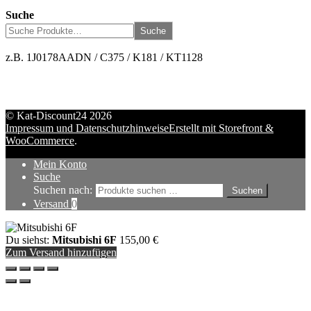
Suche
Suche
z.B. 1J0178AADN / C375 / K181 / KT1128
© Kat-Discount24 2026
Impressum und Datenschutzhinweise
Erstellt mit Storefront &
WooCommerce
.
Mein Konto
Suche
Suchen nach:
Suchen
Versand
0
Du siehst:
Mitsubishi 6F
155,00
€
Zum Versand hinzufügen