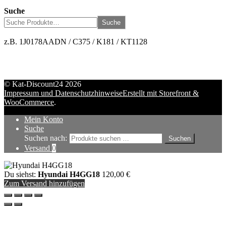
Suche
Suche
z.B. 1J0178AADN / C375 / K181 / KT1128
© Kat-Discount24 2026
Impressum und Datenschutzhinweise
Erstellt mit Storefront &
WooCommerce
.
Mein Konto
Suche
Suchen nach:
Suchen
Versand
0
Du siehst:
Hyundai H4GG18
120,00
€
Zum Versand hinzufügen