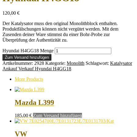
120,00
€
Der Katalysator muss den original Monolithblock enthalten.
Produktfälschungen können nicht vergütet werden. Mit dem
Zusenden deiner Ware stimmst du einer Bohr-Probe zur
Überprüfung der Authentizität zu.
Hyundai H4GG18 Menge
Zum Versand hinzufügen
Artikelnummer:
2928
Kategorie:
Monolith
Schlagwort:
Katalysator
Ankauf Verkauf Hyundai H4GG18
More Products
Mazda L399
185,00
€
Zum Versand hinzufügen
VW