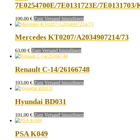
7E0254700E/7E0131723E/7E0131703/
100,00
€
Zum Versand hinzufügen
Mercedes KT0207/A2034907214/73
63,00
€
Zum Versand hinzufügen
Renault C-14/26166748
103,00
€
Zum Versand hinzufügen
Hyundai BD031
101,00
€
Zum Versand hinzufügen
PSA K049