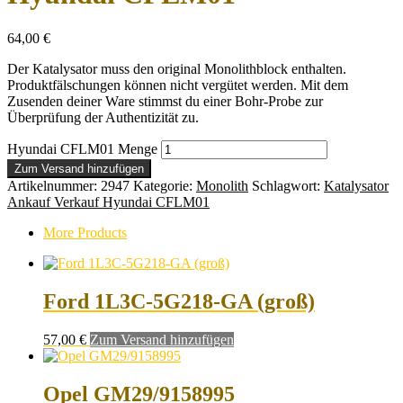
64,00
€
Der Katalysator muss den original Monolithblock enthalten.
Produktfälschungen können nicht vergütet werden. Mit dem
Zusenden deiner Ware stimmst du einer Bohr-Probe zur
Überprüfung der Authentizität zu.
Hyundai CFLM01 Menge
Zum Versand hinzufügen
Artikelnummer:
2947
Kategorie:
Monolith
Schlagwort:
Katalysator
Ankauf Verkauf Hyundai CFLM01
More Products
Ford 1L3C-5G218-GA (groß)
57,00
€
Zum Versand hinzufügen
Opel GM29/9158995