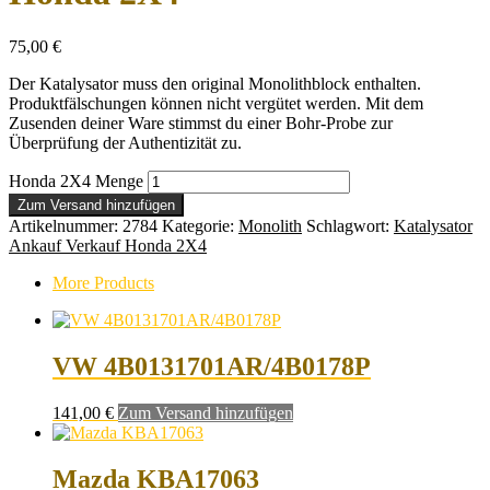
75,00
€
Der Katalysator muss den original Monolithblock enthalten.
Produktfälschungen können nicht vergütet werden. Mit dem
Zusenden deiner Ware stimmst du einer Bohr-Probe zur
Überprüfung der Authentizität zu.
Honda 2X4 Menge
Zum Versand hinzufügen
Artikelnummer:
2784
Kategorie:
Monolith
Schlagwort:
Katalysator
Ankauf Verkauf Honda 2X4
More Products
VW 4B0131701AR/4B0178P
141,00
€
Zum Versand hinzufügen
Mazda KBA17063