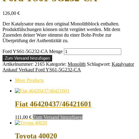
126,00
€
Der Katalysator muss den original Monolithblock enthalten.
Produktfälschungen können nicht vergütet werden. Mit dem
Zusenden deiner Ware stimmst du einer Bohr-Probe zur
Überprüfung der Authentizität zu.
Ford YS61-5G232-CA Menge
Zum Versand hinzufügen
Artikelnummer:
2165
Kategorie:
Monolith
Schlagwort:
Katalysator
Ankauf Verkauf Ford YS61-5G232-CA
More Products
Fiat 46420437/46421601
111,00
€
Zum Versand hinzufügen
Toyota 40020