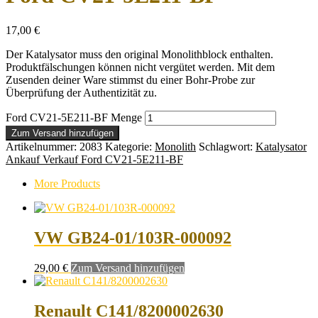
17,00
€
Der Katalysator muss den original Monolithblock enthalten.
Produktfälschungen können nicht vergütet werden. Mit dem
Zusenden deiner Ware stimmst du einer Bohr-Probe zur
Überprüfung der Authentizität zu.
Ford CV21-5E211-BF Menge
Zum Versand hinzufügen
Artikelnummer:
2083
Kategorie:
Monolith
Schlagwort:
Katalysator
Ankauf Verkauf Ford CV21-5E211-BF
More Products
VW GB24-01/103R-000092
29,00
€
Zum Versand hinzufügen
Renault C141/8200002630