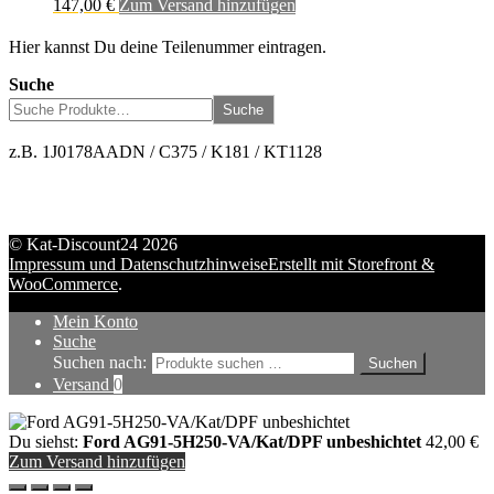
147,00
€
Zum Versand hinzufügen
Hier kannst Du deine Teilenummer eintragen.
Suche
Suche
z.B. 1J0178AADN / C375 / K181 / KT1128
© Kat-Discount24 2026
Impressum und Datenschutzhinweise
Erstellt mit Storefront &
WooCommerce
.
Mein Konto
Suche
Suchen nach:
Suchen
Versand
0
Du siehst:
Ford AG91-5H250-VA/Kat/DPF unbeshichtet
42,00
€
Zum Versand hinzufügen