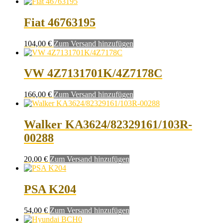
Fiat 46763195
104,00
€
Zum Versand hinzufügen
VW 4Z7131701K/4Z7178C
166,00
€
Zum Versand hinzufügen
Walker KA3624/82329161/103R-
00288
20,00
€
Zum Versand hinzufügen
PSA K204
54,00
€
Zum Versand hinzufügen