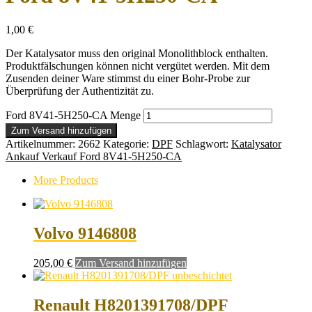
1,00
€
Der Katalysator muss den original Monolithblock enthalten.
Produktfälschungen können nicht vergütet werden. Mit dem
Zusenden deiner Ware stimmst du einer Bohr-Probe zur
Überprüfung der Authentizität zu.
Ford 8V41-5H250-CA Menge
Zum Versand hinzufügen
Artikelnummer:
2662
Kategorie:
DPF
Schlagwort:
Katalysator
Ankauf Verkauf Ford 8V41-5H250-CA
More Products
Volvo 9146808
205,00
€
Zum Versand hinzufügen
Renault H8201391708/DPF