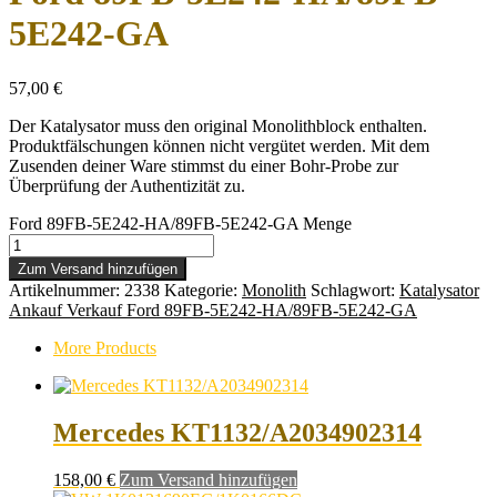
5E242-GA
57,00
€
Der Katalysator muss den original Monolithblock enthalten.
Produktfälschungen können nicht vergütet werden. Mit dem
Zusenden deiner Ware stimmst du einer Bohr-Probe zur
Überprüfung der Authentizität zu.
Ford 89FB-5E242-HA/89FB-5E242-GA Menge
Zum Versand hinzufügen
Artikelnummer:
2338
Kategorie:
Monolith
Schlagwort:
Katalysator
Ankauf Verkauf Ford 89FB-5E242-HA/89FB-5E242-GA
More Products
Mercedes KT1132/A2034902314
158,00
€
Zum Versand hinzufügen