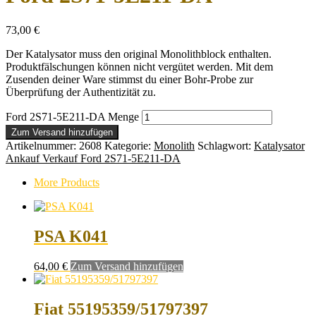
73,00
€
Der Katalysator muss den original Monolithblock enthalten.
Produktfälschungen können nicht vergütet werden. Mit dem
Zusenden deiner Ware stimmst du einer Bohr-Probe zur
Überprüfung der Authentizität zu.
Ford 2S71-5E211-DA Menge
Zum Versand hinzufügen
Artikelnummer:
2608
Kategorie:
Monolith
Schlagwort:
Katalysator
Ankauf Verkauf Ford 2S71-5E211-DA
More Products
PSA K041
64,00
€
Zum Versand hinzufügen
Fiat 55195359/51797397