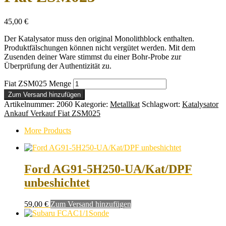
45,00
€
Der Katalysator muss den original Monolithblock enthalten.
Produktfälschungen können nicht vergütet werden. Mit dem
Zusenden deiner Ware stimmst du einer Bohr-Probe zur
Überprüfung der Authentizität zu.
Fiat ZSM025 Menge
Zum Versand hinzufügen
Artikelnummer:
2060
Kategorie:
Metallkat
Schlagwort:
Katalysator
Ankauf Verkauf Fiat ZSM025
More Products
Ford AG91-5H250-UA/Kat/DPF
unbeshichtet
59,00
€
Zum Versand hinzufügen