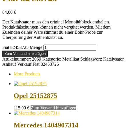
84,00
€
Der Katalysator muss den original Monolithblock enthalten.
Produktfälschungen können nicht vergütet werden. Mit dem
Zusenden deiner Ware stimmst du einer Bohr-Probe zur
Überprüfung der Authentizität zu.
Fiat 82453725 Menge
Zum Versand hinzufügen
Artikelnummer:
2069
Kategorie:
Metallkat
Schlagwort:
Katalysator
Ankauf Verkauf Fiat 82453725
More Products
Opel 25152875
115,00
€
Zum Versand hinzufügen
Mercedes 1404907314