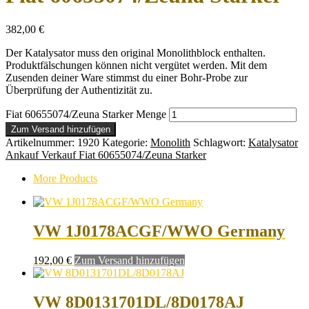
382,00
€
Der Katalysator muss den original Monolithblock enthalten.
Produktfälschungen können nicht vergütet werden. Mit dem
Zusenden deiner Ware stimmst du einer Bohr-Probe zur
Überprüfung der Authentizität zu.
Fiat 60655074/Zeuna Starker Menge
Zum Versand hinzufügen
Artikelnummer:
1920
Kategorie:
Monolith
Schlagwort:
Katalysator
Ankauf Verkauf Fiat 60655074/Zeuna Starker
More Products
VW 1J0178ACGF/WWO Germany
192,00
€
Zum Versand hinzufügen
VW 8D0131701DL/8D0178AJ