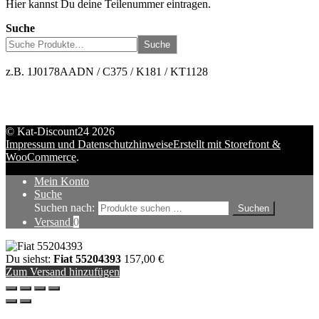
Hier kannst Du deine Teilenummer eintragen.
Suche
Suche
z.B. 1J0178AADN / C375 / K181 / KT1128
© Kat-Discount24 2026
Impressum und Datenschutzhinweise
Erstellt mit Storefront &
WooCommerce
.
Mein Konto
Suche
Suchen nach:
Suchen
Versand
0
Du siehst:
Fiat 55204393
157,00
€
Zum Versand hinzufügen