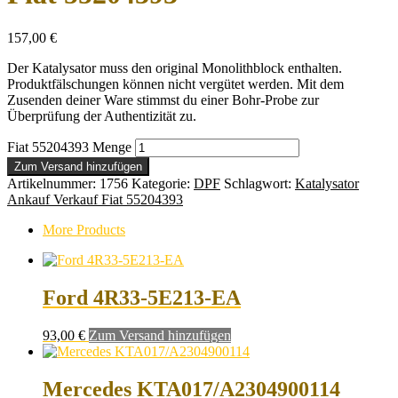
157,00
€
Der Katalysator muss den original Monolithblock enthalten.
Produktfälschungen können nicht vergütet werden. Mit dem
Zusenden deiner Ware stimmst du einer Bohr-Probe zur
Überprüfung der Authentizität zu.
Fiat 55204393 Menge
Zum Versand hinzufügen
Artikelnummer:
1756
Kategorie:
DPF
Schlagwort:
Katalysator
Ankauf Verkauf Fiat 55204393
More Products
Ford 4R33-5E213-EA
93,00
€
Zum Versand hinzufügen
Mercedes KTA017/A2304900114