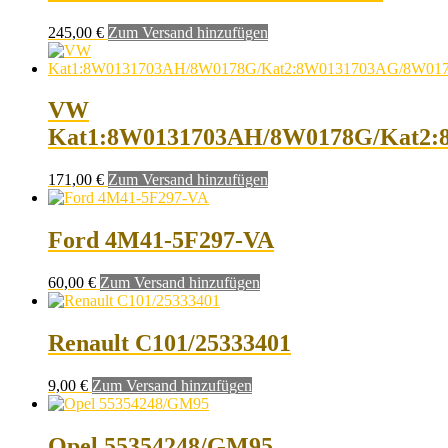
245,00
€
Zum Versand hinzufügen
VW
Kat1:8W0131703AH/8W0178G/Kat2:
171,00
€
Zum Versand hinzufügen
Ford 4M41-5F297-VA
60,00
€
Zum Versand hinzufügen
Renault C101/25333401
9,00
€
Zum Versand hinzufügen
Opel 55354248/GM95