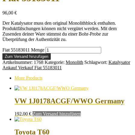
96,00
€
Der Katalysator muss den original Monolithblock enthalten.
Produktfälschungen können nicht vergütet werden. Mit dem
Zusenden deiner Ware stimmst du einer Bohr-Probe zur
Überprüfung der Authentizität zu.
Fiat 55183011 Menge
Zum Versand hinzufügen
Artikelnummer:
1768
Kategorie:
Monolith
Schlagwort:
Katalysator
Ankauf Verkauf Fiat 55183011
More Products
VW 1J0178ACGF/WWO Germany
192,00
€
Zum Versand hinzufügen
Toyota T60