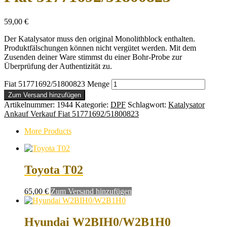
59,00
€
Der Katalysator muss den original Monolithblock enthalten.
Produktfälschungen können nicht vergütet werden. Mit dem
Zusenden deiner Ware stimmst du einer Bohr-Probe zur
Überprüfung der Authentizität zu.
Fiat 51771692/51800823 Menge
Zum Versand hinzufügen
Artikelnummer:
1944
Kategorie:
DPF
Schlagwort:
Katalysator
Ankauf Verkauf Fiat 51771692/51800823
More Products
Toyota T02
65,00
€
Zum Versand hinzufügen
Hyundai W2BIH0/W2B1H0