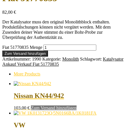
82,00
€
Der Katalysator muss den original Monolithblock enthalten.
Produktfälschungen können nicht vergütet werden. Mit dem
Zusenden deiner Ware stimmst du einer Bohr-Probe zur
Überprüfung der Authentizität zu.
Fiat 51770835 Menge
Zum Versand hinzufügen
Artikelnummer:
1990
Kategorie:
Monolith
Schlagwort:
Katalysator
Ankauf Verkauf Fiat 51770835
More Products
Nissan KN44/942
103,00
€
Zum Versand hinzufügen
VW