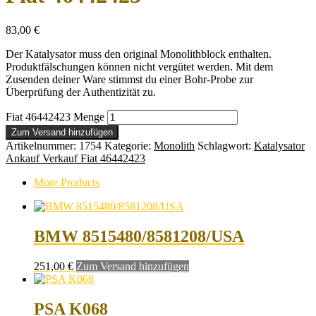
83,00
€
Der Katalysator muss den original Monolithblock enthalten.
Produktfälschungen können nicht vergütet werden. Mit dem
Zusenden deiner Ware stimmst du einer Bohr-Probe zur
Überprüfung der Authentizität zu.
Fiat 46442423 Menge
Zum Versand hinzufügen
Artikelnummer:
1754
Kategorie:
Monolith
Schlagwort:
Katalysator
Ankauf Verkauf Fiat 46442423
More Products
BMW 8515480/8581208/USA
251,00
€
Zum Versand hinzufügen
PSA K068