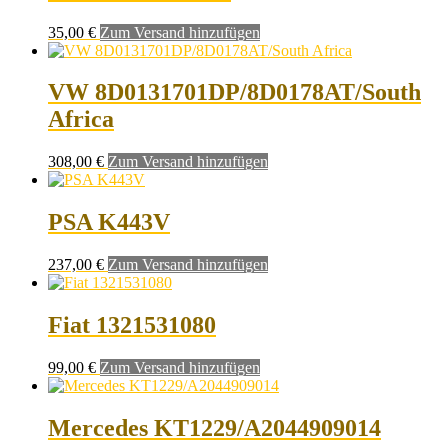
35,00
€
Zum Versand hinzufügen
VW 8D0131701DP/8D0178AT/South
Africa
308,00
€
Zum Versand hinzufügen
PSA K443V
237,00
€
Zum Versand hinzufügen
Fiat 1321531080
99,00
€
Zum Versand hinzufügen
Mercedes KT1229/A2044909014