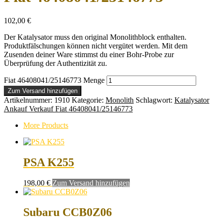
102,00
€
Der Katalysator muss den original Monolithblock enthalten.
Produktfälschungen können nicht vergütet werden. Mit dem
Zusenden deiner Ware stimmst du einer Bohr-Probe zur
Überprüfung der Authentizität zu.
Fiat 46408041/25146773 Menge
Zum Versand hinzufügen
Artikelnummer:
1910
Kategorie:
Monolith
Schlagwort:
Katalysator
Ankauf Verkauf Fiat 46408041/25146773
More Products
PSA K255
198,00
€
Zum Versand hinzufügen
Subaru CCB0Z06