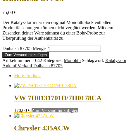
75,00
€
Der Katalysator muss den original Monolithblock enthalten.
Produktfälschungen können nicht vergütet werden. Mit dem
Zusenden deiner Ware stimmst du einer Bohr-Probe zur
Überprüfung der Authentizität zu.
Daihatsu 87705 Menge
Zum Versand hinzufügen
Artikelnummer:
1642
Kategorie:
Monolith
Schlagwort:
Katalysator
Ankauf Verkauf Daihatsu 87705
More Products
VW 7H0131701D/7H0178CA
170,00
€
Zum Versand hinzufügen
Chrysler 435ACW