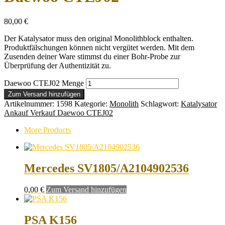
80,00
€
Der Katalysator muss den original Monolithblock enthalten.
Produktfälschungen können nicht vergütet werden. Mit dem
Zusenden deiner Ware stimmst du einer Bohr-Probe zur
Überprüfung der Authentizität zu.
Daewoo CTEJ02 Menge
Zum Versand hinzufügen
Artikelnummer:
1598
Kategorie:
Monolith
Schlagwort:
Katalysator
Ankauf Verkauf Daewoo CTEJ02
More Products
Mercedes SV1805/A2104902536
0,00
€
Zum Versand hinzufügen
PSA K156