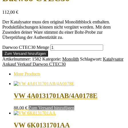
112,00
€
Der Katalysator muss den original Monolithblock enthalten.
Produktfälschungen können nicht vergütet werden. Mit dem
Zusenden deiner Ware stimmst du einer Bohr-Probe zur
Überprüfung der Authentizität zu.
Daewoo CTEC30 Menge
Zum Versand hinzufügen
Artikelnummer:
1582
Kategorie:
Monolith
Schlagwort:
Katalysator
Ankauf Verkauf Daewoo CTEC30
More Products
VW 4A0131701AB/4A0178E
88,00
€
Zum Versand hinzufügen
VW 6K0131701AA