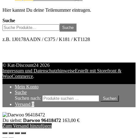
Hier kannst Du deine Teilenummer eintragen.
Suche
Suche
z.B. 1J0178AADN / C375 / K181 / KT1128
© Kat-Discount24 2026
Impressum und Datenschutzhinweise
Erstellt mit Storefront &
WooCommerce
.
Mein Konto
Suche
Suchen nach:
Suchen
Versand
0
Du siehst:
Daewoo 96418472
163,00
€
Zum Versand hinzufügen