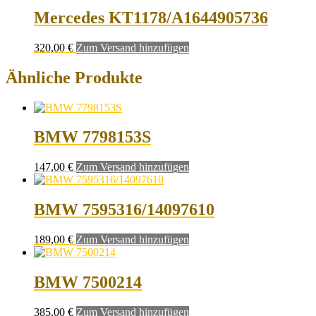
Mercedes KT1178/A1644905736
320,00
€
Zum Versand hinzufügen
Ähnliche Produkte
BMW 7798153S
147,00
€
Zum Versand hinzufügen
BMW 7595316/14097610
189,00
€
Zum Versand hinzufügen
BMW 7500214
385,00
€
Zum Versand hinzufügen