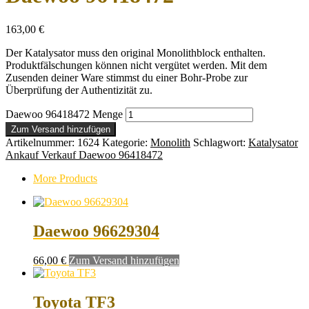
163,00
€
Der Katalysator muss den original Monolithblock enthalten.
Produktfälschungen können nicht vergütet werden. Mit dem
Zusenden deiner Ware stimmst du einer Bohr-Probe zur
Überprüfung der Authentizität zu.
Daewoo 96418472 Menge
Zum Versand hinzufügen
Artikelnummer:
1624
Kategorie:
Monolith
Schlagwort:
Katalysator
Ankauf Verkauf Daewoo 96418472
More Products
Daewoo 96629304
66,00
€
Zum Versand hinzufügen
Toyota TF3