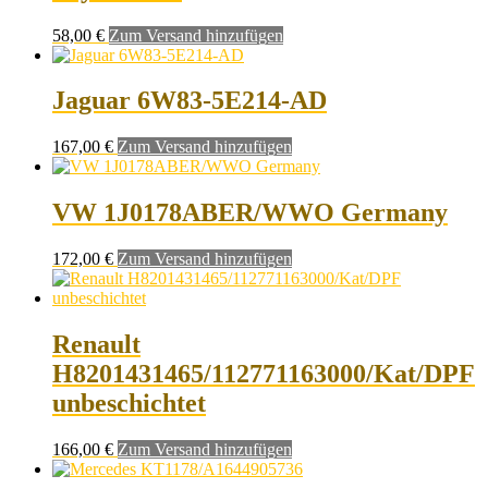
58,00
€
Zum Versand hinzufügen
Jaguar 6W83-5E214-AD
167,00
€
Zum Versand hinzufügen
VW 1J0178ABER/WWO Germany
172,00
€
Zum Versand hinzufügen
Renault
H8201431465/112771163000/Kat/DPF
unbeschichtet
166,00
€
Zum Versand hinzufügen