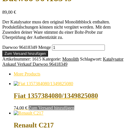
89,00
€
Der Katalysator muss den original Monolithblock enthalten.
Produktfälschungen können nicht vergütet werden. Mit dem
Zusenden deiner Ware stimmst du einer Bohr-Probe zur
Überprüfung der Authentizität zu.
Daewoo 96418349 Menge
Zum Versand hinzufügen
Artikelnummer:
1615
Kategorie:
Monolith
Schlagwort:
Katalysator
Ankauf Verkauf Daewoo 96418349
More Products
Fiat 1357384080/1349825080
74,00
€
Zum Versand hinzufügen
Renault C217