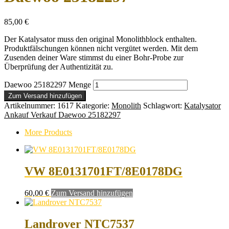
85,00
€
Der Katalysator muss den original Monolithblock enthalten.
Produktfälschungen können nicht vergütet werden. Mit dem
Zusenden deiner Ware stimmst du einer Bohr-Probe zur
Überprüfung der Authentizität zu.
Daewoo 25182297 Menge
Zum Versand hinzufügen
Artikelnummer:
1617
Kategorie:
Monolith
Schlagwort:
Katalysator
Ankauf Verkauf Daewoo 25182297
More Products
VW 8E0131701FT/8E0178DG
60,00
€
Zum Versand hinzufügen
Landrover NTC7537