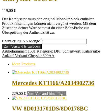
119,00
€
Der Katalysator muss den original Monolithblock enthalten.
Produktfälschungen können nicht vergütet werden. Mit dem
Zusenden deiner Ware stimmst du einer Bohr-Probe zur
Überprüfung der Authentizität zu.
Chrysler 390AA Menge
Zum Versand hinzufügen
Artikelnummer:
1531
Kategorie:
DPF
Schlagwort:
Katalysator
Ankauf Verkauf Chrysler 390AA
More Products
Mercedes KT1166/A2034902736
229,00
€
Zum Versand hinzufügen
VW 8D0131701DS/8D0178BC