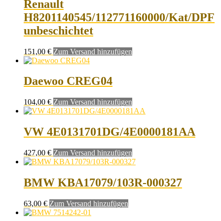
Renault
H8201140545/112771160000/Kat/DPF
unbeschichtet
151,00
€
Zum Versand hinzufügen
Daewoo CREG04
104,00
€
Zum Versand hinzufügen
VW 4E0131701DG/4E0000181AA
427,00
€
Zum Versand hinzufügen
BMW KBA17079/103R-000327
63,00
€
Zum Versand hinzufügen