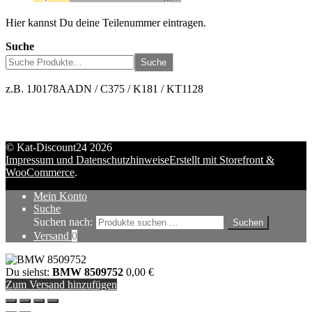
Hier kannst Du deine Teilenummer eintragen.
Suche
Suche
z.B. 1J0178AADN / C375 / K181 / KT1128
© Kat-Discount24 2026
Impressum und Datenschutzhinweise
Erstellt mit Storefront &
WooCommerce
.
Mein Konto
Suche
Suchen nach:
Suchen
Versand
0
Du siehst:
BMW 8509752
0,00
€
Zum Versand hinzufügen