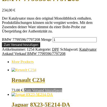
234,00
€
Der Katalysator muss den original Monolithblock enthalten.
Produktfälschungen können nicht vergütet werden. Mit dem
Zusenden deiner Ware stimmst du einer Bohr-Probe zur
Überprüfung der Authentizität zu.
BMW 7799596/7797208 Menge
Zum Versand hinzufügen
Artikelnummer:
1254
Kategorie:
DPF
Schlagwort:
Katalysator
Ankauf Verkauf BMW 7799596/7797208
More Products
Renault C234
73,00
€
Zum Versand hinzufügen
Jaguar 8X23-5E214-DA