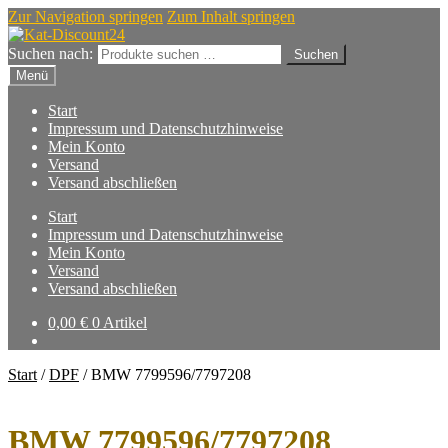
Zur Navigation springen
Zum Inhalt springen
Suchen nach:
Suchen
Menü
Start
Impressum und Datenschutzhinweise
Mein Konto
Versand
Versand abschließen
Start
Impressum und Datenschutzhinweise
Mein Konto
Versand
Versand abschließen
0,00
€
0 Artikel
Start
/
DPF
/
BMW 7799596/7797208
BMW 7799596/7797208