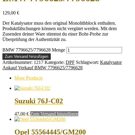
129,00
€
Der Katalysator muss den original Monolithblock enthalten.
Produktfälschungen können nicht vergütet werden. Mit dem
Zusenden deiner Ware stimmst du einer Bohr-Probe zur
Überprüfung der Authentizität zu.
BMW 7796625/7796628 Menge
Zum Versand hinzufügen
Artikelnummer:
1217
Kategorie:
DPF
Schlagwort:
Katalysator
Ankauf Verkauf BMW 7796625/7796628
More Products
Suzuki 76J-C02
47,00
€
Zum Versand hinzufügen
Opel 55564445/GM200