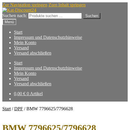
Zur Navigation springen
Zum Inhalt springen
Suchen nach:
Suchen
Menü
Start
Impressum und Datenschutzhinweise
Mein Konto
Versand
Versand abschließen
Start
Impressum und Datenschutzhinweise
Mein Konto
Versand
Versand abschließen
0,00
€
0 Artikel
Start
/
DPF
/
BMW 7796625/7796628
BMW 7796625/7796628